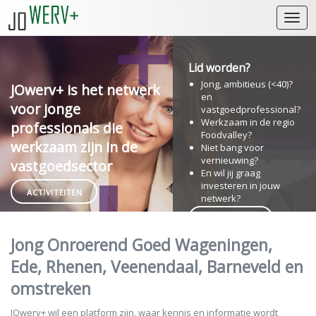
Open
Lid worden?
Jong, ambitieus (<40)?
JOwerv+ is het netwerk
en
voor jonge
vastgoedprofessional?
Werkzaam in de regio
professionals die
Foodvalley?
werkzaam zijn in de
Niet bang voor
vernieuwing?
vastgoedsector
En wil jij graag
investeren in jouw
ACTIVITEITEN
netwerk?
Word ook lid
Jong Onroerend Goed Wageningen,
Ede, Rhenen, Veenendaal, Barneveld en
omstreken
JOwerv+ wil een platform zijn, waar kennis en informatie wordt