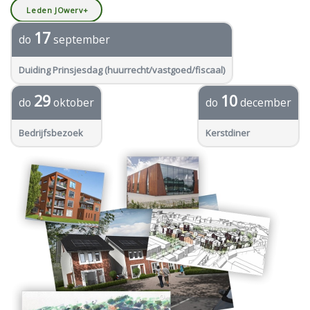
Leden JOwerv+
17
do
september
Duiding Prinsjesdag (huurrecht/vastgoed/fiscaal)
29
10
do
oktober
do
december
Bedrijfsbezoek
Kerstdiner