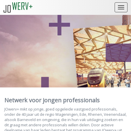
Open
Netwerk voor jongen professionals
JOwerv+ mikt op jonge, goed opgeleide vastgoed professionals,
onder de 40 jaar uit de regio Wageningen, Ede, Rhenen, Veenendaal,
alsook Barneveld en omgeving, die in hun vak uitdaging zoeken en
dit graag met andere professionals willen delen. Door actieve
deelname van haar leden bestaat het programma van JOwerv+ uit