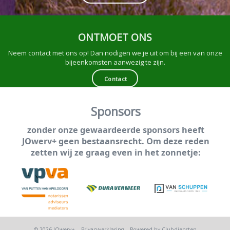
ONTMOET ONS
Neem contact met ons op! Dan nodigen we je uit om bij een van onze
bijeenkomsten aanwezig te zijn.
Contact
Sponsors
zonder onze gewaardeerde sponsors heeft
JOwerv+ geen bestaansrecht. Om deze reden
zetten wij ze graag even in het zonnetje:
© 2026 JOwerv+
Privacy­verkla­ring
Power­ed by Clubdiensten